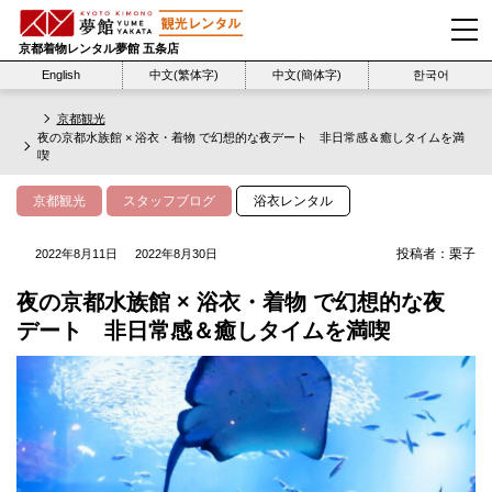
京都着物レンタル夢館 五条店
English
中文(繁体字)
中文(簡体字)
한국어
京都観光
夜の京都水族館 × 浴衣・着物 で幻想的な夜デート 非日常感＆癒しタイムを満
喫
京都観光
スタッフブログ
浴衣レンタル
投稿者：
栗子
2022年8月11日
2022年8月30日
夜の京都水族館 × 浴衣・着物 で幻想的な夜
デート 非日常感＆癒しタイムを満喫