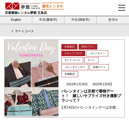
京都着物レンタル夢館 五条店
English
中文(繁体字)
中文(簡体字)
한국어
デートコース
京都観光
特別プラン
スタッフブログ
バレンタイン
デートコース
デート
バレンタインデー
京都デート
京都観光
2022年1月25日
2022年2月9日
バレンタインは京都で着物デー
ト！ 嬉しいサプライズ付き撮影プ
ランって？
2月14日のバレンタインデーは京都で着物デートはいかがでしょうか？夢館おススメのリンクコーデやデートコース、そしてロケーション撮影プランとサプライズの花束オプションなどをご紹介します。