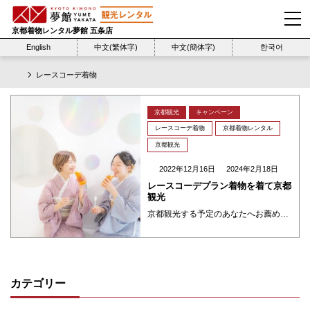
京都着物レンタル夢館 五条店
English
中文(繁体字)
中文(簡体字)
한국어
レースコーデ着物
京都観光
キャンペーン
レースコーデ着物
京都着物レンタル
京都観光
2022年12月16日
2024年2月18日
レースコーデプラン着物を着て京都
観光
京都観光する予定のあなたへお薦めの気軽に着物レンタル！ 綺麗な着物を着ていつもと違う自分を体験するのはいかがでしょうか？ レースコーデプランは、レース小物で着物姿をより華やかに！ヘアセット＆髪飾りもセットになったプランです。 ブーツやパンプス、タイツなどと自由に組み合わせてオシャレな姿で散策を楽しめます。 いつもの着物と違った雰囲気で楽しみたい方にぜひおすすめのプラン！
カテゴリー