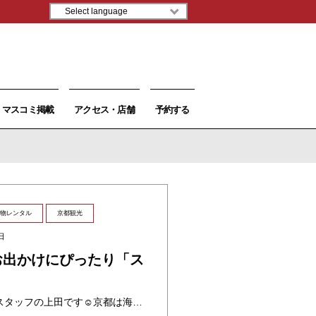
マスコミ掲載
アクセス・店舗
予約する
物レンタル
京都観光
日
お出かけにぴったり「ス
」
みなさんこんにちは！夢館スタッフの上田です☺︎京都は海外のお客様も増えコロナ以前のような賑わいに戻りつつあります。せっかく京都に来たなら着物で観光…着物をレンタルするなら京都最大規模の夢館へ！今回は夢館で一番人気でオーソ ・・・