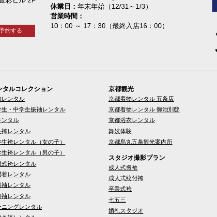
休業日
年末年始（12/31～1/3）
営業時間
10：00 ～ 17：30（最終入店16：00）
予約する
ンタルコレクション
京都観光
袖レンタル
京都着物レンタル 五条店
学生・中学生振袖レンタル
京都着物レンタル 御池別邸
レンタル
京都浴衣レンタル
生袴レンタル
舞妓体験
学生袴レンタル（女の子）
京都烏丸五条観光案内所
学生袴レンタル（男の子）
スタジオ撮影プラン
園式袴レンタル
成人式振袖
問着レンタル
成人式紋付袴
留袖レンタル
卒業式袴
留袖レンタル
七五三
ーニングレンタル
婚礼スタジオ