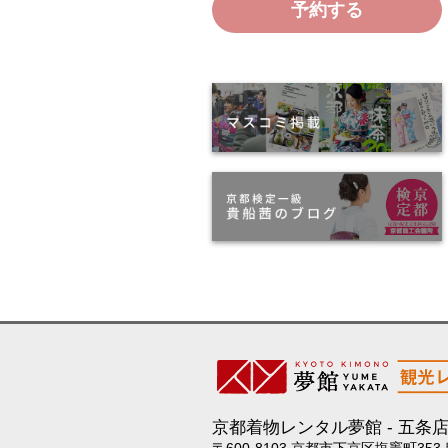
予約する
京都着物レンタル夢館
五条
〒600-8103 京都市下京区塩竈町353