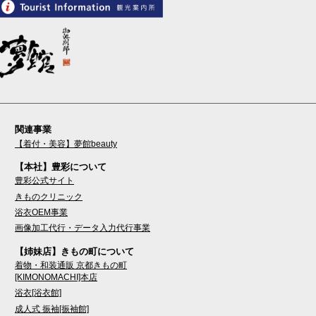
関連事業
【着付・美容】夢館beauty
【本社】豊彩について
豊彩公式サイト
きものクリニック
浴衣OEM事業
画像加工代行・データ入力代行事業
【姉妹店】きもの町について
着物・和装通販 京都きもの町
[KIMONOMACHI]本店
浴衣[浴衣館]
成人式 振袖[振袖館]