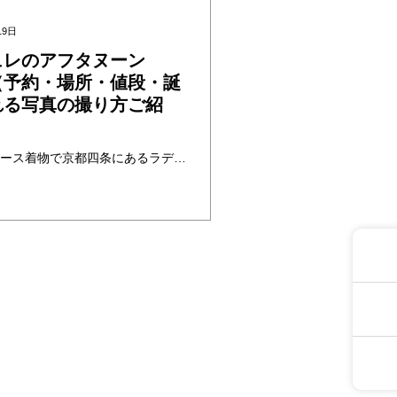
19日
ュレのアフタヌーン
（予約・場所・値段・誕
れる写真の撮り方ご紹
行ってみたシリーズ3弾！レース着物で京都四条にあるラデュレのアフタヌーンティー行ってみました。レース着物に写真映えがいいところを探してる方、アフタヌーンティー行かれる方にお勧めです。このブログではラヂュレアフタヌーンティーコース、値段、場所、誕生日プレートなどをご紹介します。