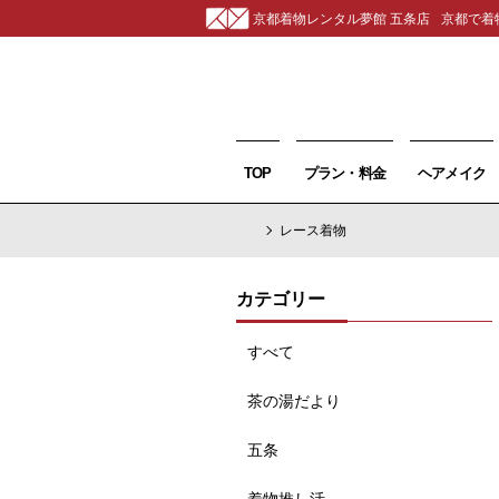
京都着物レンタル夢館 五条店
京都で着
TOP
プラン・料金
ヘアメイク
レース着物
カテゴリー
すべて
茶の湯だより
五条