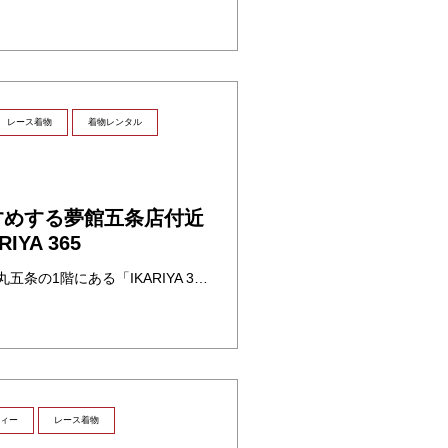
レース着物
着物レンタル
日
すめする夢館五条店付近
YA 365
京王プレリアホテル 京都烏丸五条の1階にある「IKARIYA 365」に行ってきましたので、ご紹介いたします！
ィー
レース着物