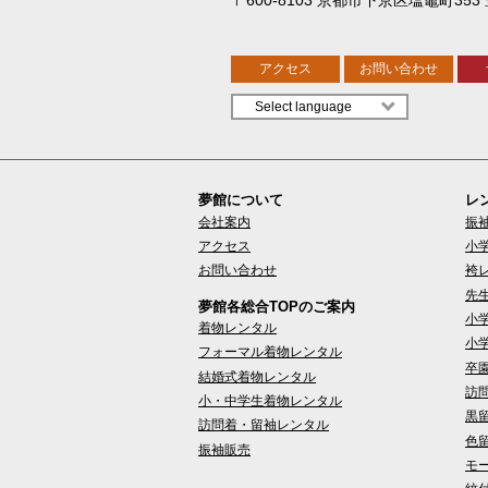
アクセス
お問い合わせ
夢館について
レ
会社案内
振
アクセス
小
お問い合わせ
袴
先
夢館各総合TOPのご案内
小
着物レンタル
小
フォーマル着物レンタル
卒
結婚式着物レンタル
訪
小・中学生着物レンタル
黒
訪問着・留袖レンタル
色
振袖販売
モ