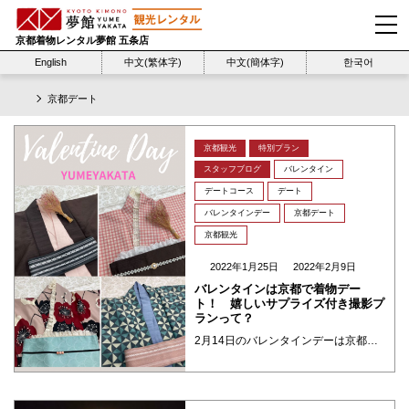
京都着物レンタル夢館 五条店
English
中文(繁体字)
中文(簡体字)
한국어
京都デート
京都観光
特別プラン
スタッフブログ
バレンタイン
デートコース
デート
バレンタインデー
京都デート
京都観光
2022年1月25日
2022年2月9日
バレンタインは京都で着物デー
ト！ 嬉しいサプライズ付き撮影プ
ランって？
2月14日のバレンタインデーは京都で着物デートはいかがでしょうか？夢館おススメのリンクコーデやデートコース、そしてロケーション撮影プランとサプライズの花束オプションなどをご紹介します。