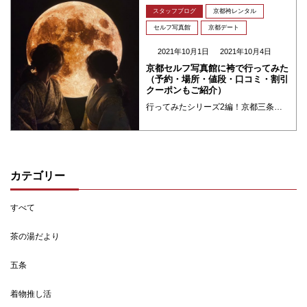
スタッフブログ
京都袴レンタル
セルフ写真館
京都デート
2021年10月1日
2021年10月4日
京都セルフ写真館に袴で行ってみた
（予約・場所・値段・口コミ・割引
クーポンもご紹介）
行ってみたシリーズ2編！京都三条に新しくできたセルフ写真館「君に心酔した瞬間に」に袴で行ってみました。記念日に、京都旅行に、お誕生日に着物の姿をスタジオ写真で残したい方にお勧めです。夢館の着物着て行かれたら基本料金1500円が1300円になるお得なキャンペーン中です！こちらでは撮影現場スケッチ、予約方法、料金、アクセスなど紹介します。
カテゴリー
すべて
茶の湯だより
五条
着物推し活