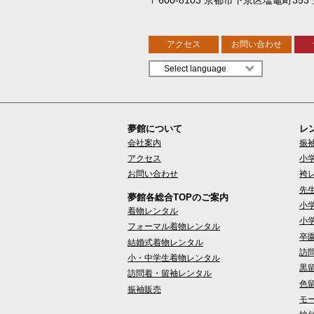
アクセス
お問い合わせ
夢館について
レ
会社案内
振
アクセス
小
お問い合わせ
袴
先
夢館各総合TOPのご案内
小
着物レンタル
小
フォーマル着物レンタル
卒
結婚式着物レンタル
訪
小・中学生着物レンタル
黒
訪問着・留袖レンタル
色
振袖販売
モ