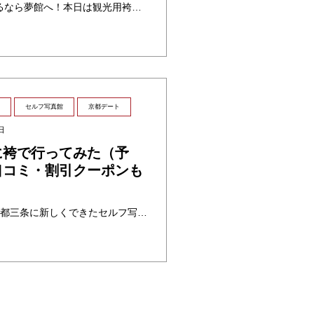
京都で観光用袴レンタルするなら夢館へ！本日は観光用袴レンタルプランをご紹介します。プランに含まれている小物、値段、割引キャンペーン、オススメのコーデの説明も書かれてます。新しくできたレースコーデ袴バージョンもお見せします。今風の袴で京都観光行かれる方、ぜひ参考してください。
セルフ写真館
京都デート
日
に袴で行ってみた（予
口コミ・割引クーポンも
行ってみたシリーズ2編！京都三条に新しくできたセルフ写真館「君に心酔した瞬間に」に袴で行ってみました。記念日に、京都旅行に、お誕生日に着物の姿をスタジオ写真で残したい方にお勧めです。夢館の着物着て行かれたら基本料金1500円が1300円になるお得なキャンペーン中です！こちらでは撮影現場スケッチ、予約方法、料金、アクセスなど紹介します。