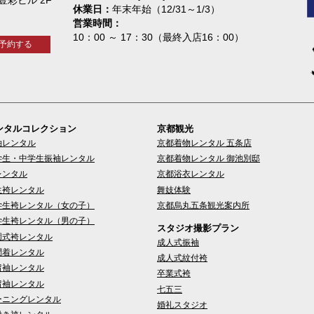
休業日
年末年始（12/31～1/3）
営業時間
10：00 ～ 17：30（最終入店16：00）
予約する
ンタルコレクション
京都観光
袖レンタル
京都着物レンタル 五条店
学生・中学生振袖レンタル
京都着物レンタル 御池別邸
レンタル
京都浴衣レンタル
生袴レンタル
舞妓体験
学生袴レンタル（女の子）
京都烏丸五条観光案内所
学生袴レンタル（男の子）
スタジオ撮影プラン
園式袴レンタル
成人式振袖
問着レンタル
成人式紋付袴
留袖レンタル
卒業式袴
留袖レンタル
七五三
ーニングレンタル
婚礼スタジオ