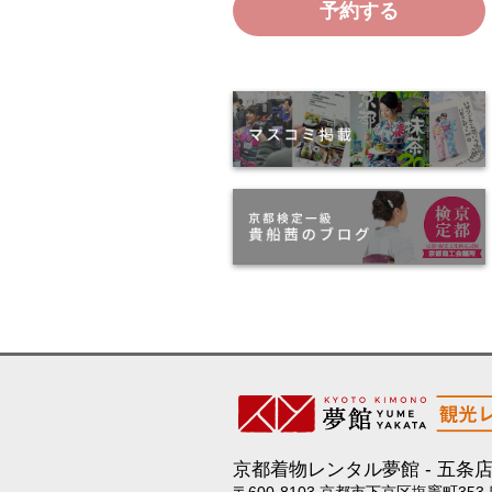
予約する
京都着物レンタル夢館
五条
〒600-8103 京都市下京区塩竈町353