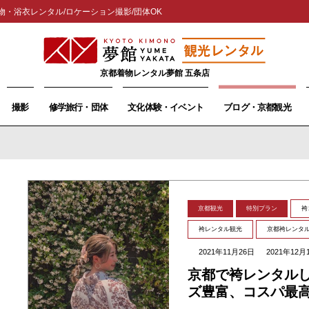
物・浴衣レンタル/ロケーション撮影/団体OK
京都着物レンタル夢館 五条店
撮影
修学旅行・団体
文化体験・イベント
ブログ・京都観光
京都観光
特別プラン
袴
袴レンタル観光
京都袴レンタ
2021年11月26日
2021年12月
京都で袴レンタル
ズ豊富、コスパ最