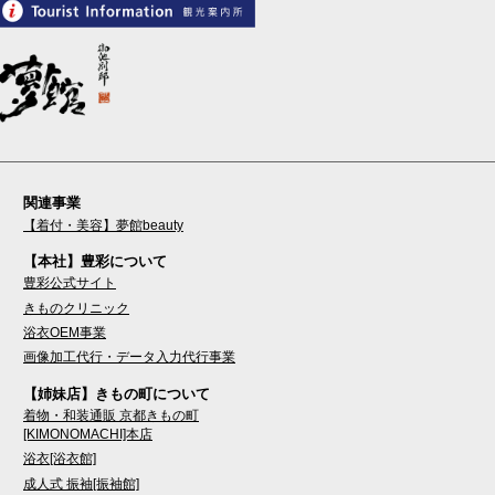
関連事業
【着付・美容】夢館beauty
【本社】豊彩について
豊彩公式サイト
きものクリニック
浴衣OEM事業
画像加工代行・データ入力代行事業
【姉妹店】きもの町について
着物・和装通販 京都きもの町
[KIMONOMACHI]本店
浴衣[浴衣館]
成人式 振袖[振袖館]