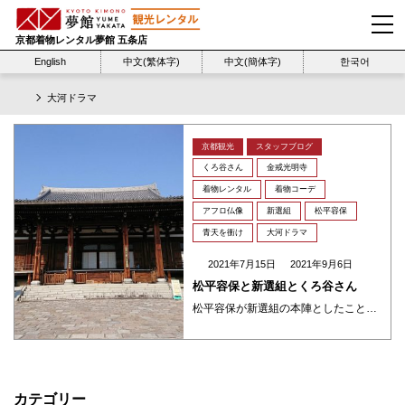
京都着物レンタル夢館 五条店
English
中文(繁体字)
中文(簡体字)
한국어
大河ドラマ
京都観光
スタッフブログ
くろ谷さん
金戒光明寺
着物レンタル
着物コーデ
アフロ仏像
新選組
松平容保
青天を衝け
大河ドラマ
2021年7月15日
2021年9月6日
松平容保と新選組とくろ谷さん
松平容保が新選組の本陣としたことで大河ドラマ「青天を衝け」でもにわかに盛り上がってきはりました 金戒光明寺(こんかいこうみょうじ)…くろ谷さん 京都岡崎界隈でどの季節にでも名前が挙がるお寺さんで 洛陽三十三所観音霊場の第 ・・・
カテゴリー