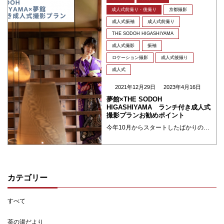
成人式前撮り・後撮り
京都撮影
成人式振袖
成人式前撮り
THE SODOH HIGASHIYAMA
成人式撮影
振袖
ロケーション撮影
成人式後撮り
成人式
2021年12月29日
2023年4月16日
夢館×THE SODOH
HIGASHIYAMA ランチ付き成人式
撮影プランお勧めポイント
今年10月からスタートしたばかりの夢館×THE SODOH HIGASHIYAMAとの提携プラン、ランチ付き成人式前撮りプランの魅力についてご紹介したいと思います。 京都を代表する特別なロケーションにて、一生に一度の記念すべき成人式の撮影をした後、美味しいランチを食べながらご家族一同でお祝いされてはいかがでしょうか？ 美しい20歳の思い出作りに、同プランをお勧めする理由をご説明します。
カテゴリー
すべて
茶の湯だより