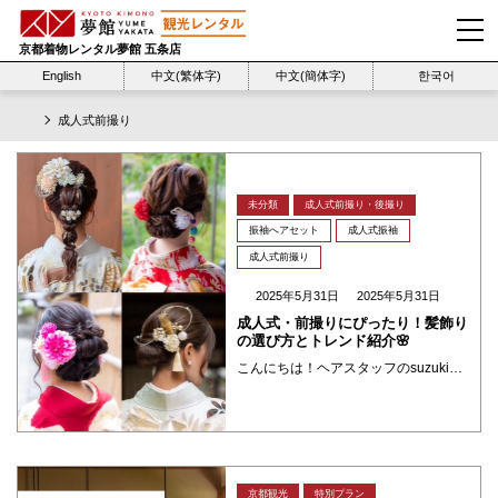
京都着物レンタル夢館 五条店
English
中文(繁体字)
中文(簡体字)
한국어
成人式前撮り
未分類
成人式前撮り・後撮り
振袖へアセット
成人式振袖
成人式前撮り
2025年5月31日
2025年5月31日
成人式・前撮りにぴったり！髪飾り
の選び方とトレンド紹介🌸
こんにちは！ヘアスタッフのsuzukiです。成人式や前撮りなどで振袖、ヘアスタイルを引き立ててくれる大切なアイテム「髪飾り」✿そんな髪飾りの種類・選び方、そして今年のトレンドまでご紹介します！ 髪飾りの種類 生花・ドライ ・・・
京都観光
特別プラン