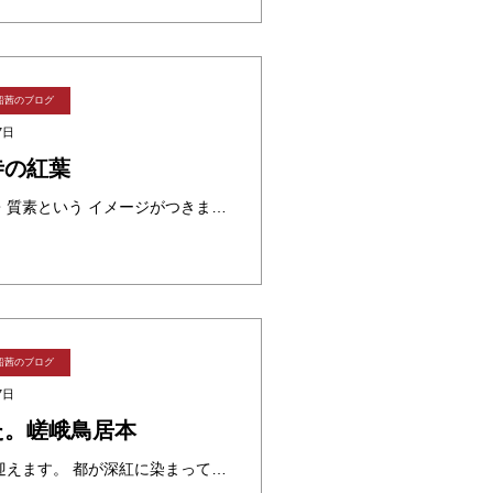
船茜のブログ
7日
寺の紅葉
金閣寺と比較されては地味・質素という イメージがつきまとう銀閣寺ですが これこそが日本独特の「わび・さび」の世界です。 銀箔が貼られた記録はない。 それもミステリアスです。 室町幕府8代将軍「足利義政」が隠居して この山 ・・・
船茜のブログ
7日
た。嵯峨鳥居本
京都はこれから最高の時を迎えます。 都が深紅に染まっていきます。 平安時代から嵯峨野の地は風光明媚な 景色が広がり貴族達が歌を詠み 山荘を営みました。 愛宕神社の門前町、嵯峨鳥居本は 国の重要伝統的建造物群保存地区に指定 ・・・