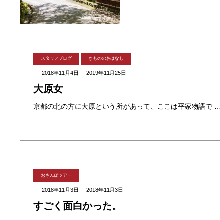
スタッフブログ
きもののおはなし
2018年11月4日
2019年11月25日
大原女
京都の北の方に大原という所があって、ここは平家物語で 平清盛の娘、建礼門院徳子が平氏滅亡後に過ごした所でも有名です 大原には大原女（おはらめ）と呼ばれる炭や薪などを頭に乗せて 行商する女性がいま
おさんぽツアー
2018年11月3日
2018年11月3日
すごく面白かった。