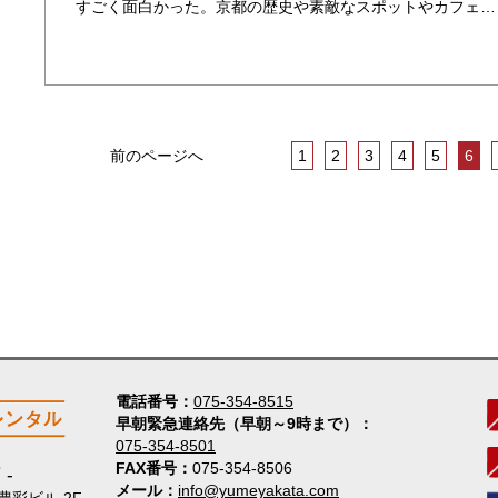
すごく面白かった。京都の歴史や素敵なスポットやカフェについて色々と知れて勉強になった。着物での散歩は素敵な体験でした。スタッフも優しかったです。 お気に入りスポット 本家三友の建築や細い裏路地を歩くのも面白かった。 国籍 ・・・
前のページへ
1
2
3
4
5
6
電話番号
075-354-8515
早朝緊急連絡先（早朝～9時まで）
075-354-8501
FAX番号
075-354-8506
店
メール
info@yumeyakata.com
 豊彩ビル 2F