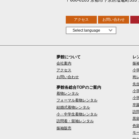
アクセス
お問い合わせ
夢館について
レ
会社案内
振
アクセス
小
お問い合わせ
袴
先
夢館各総合TOPのご案内
小
着物レンタル
小
フォーマル着物レンタル
卒
結婚式着物レンタル
訪
小・中学生着物レンタル
黒
訪問着・留袖レンタル
色
振袖販売
モ