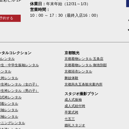
休業日
年末年始（12/31～1/3）
営業時間
10：00 ～ 17：30（最終入店16：00）
予約する
ンタルコレクション
京都観光
袖レンタル
京都着物レンタル 五条店
学生・中学生振袖レンタル
京都着物レンタル 御池別邸
レンタル
京都浴衣レンタル
生袴レンタル
舞妓体験
学生袴レンタル（女の子）
京都烏丸五条観光案内所
学生袴レンタル（男の子）
スタジオ撮影プラン
園式袴レンタル
成人式振袖
問着レンタル
成人式紋付袴
留袖レンタル
卒業式袴
留袖レンタル
七五三
ーニングレンタル
婚礼スタジオ