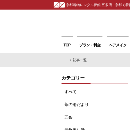
京都着物レンタル夢館 五条店
京都で着
TOP
プラン・料金
ヘアメイク
記事一覧
カテゴリー
すべて
茶の湯だより
五条