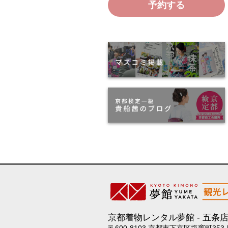
予約する
京都着物レンタル夢館
五条
〒600-8103 京都市下京区塩竈町353