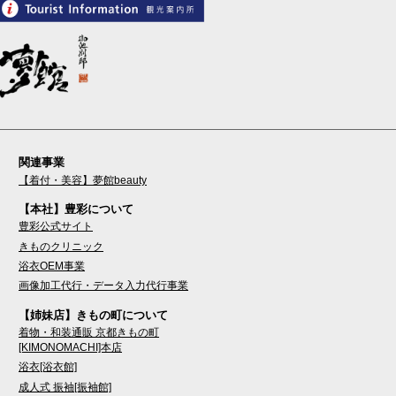
関連事業
【着付・美容】夢館beauty
【本社】豊彩について
豊彩公式サイト
きものクリニック
浴衣OEM事業
画像加工代行・データ入力代行事業
【姉妹店】きもの町について
着物・和装通販 京都きもの町
[KIMONOMACHI]本店
浴衣[浴衣館]
成人式 振袖[振袖館]