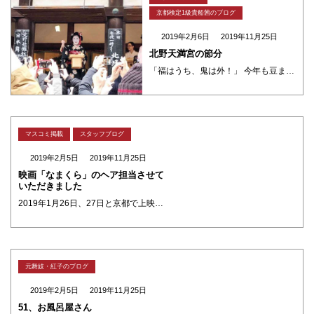
京都検定1級貴船茜のブログ
2019年2月6日
2019年11月25日
北野天満宮の節分
「福はうち、鬼は外！」 今年も豆まきはしはりましたか？ なんせ京都の節分祭は盛りだくさん。 それぞれの社寺の個性豊かな節分祭は毎年どこに行こか迷います。 去年は吉田神社や聖護院に行ったし今年は壬生寺や北野天満宮に行ってき ・・・
マスコミ掲載
スタッフブログ
2019年2月5日
2019年11月25日
映画「なまくら」のヘア担当させて
いただきました
2019年1月26日、27日と京都で上映された短編時代劇「なまくら」七海薫子さんのヘアスタイルを夢館ヘアスタッフが担当させて頂きました。 七海薫子さんは第6話『赤い番がさ』の古着屋の女将役。役柄を考え粋な女将の雰囲気に合 ・・・
元舞妓・紅子のブログ
2019年2月5日
2019年11月25日
51、お風呂屋さん