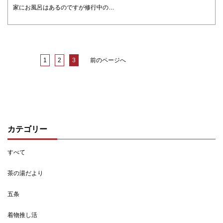
家にお風呂はあるのですが修行中の時は外の銭湯に行くのが 決まりでした 舞妓になってからは家のお風呂に入っても良いのですが 仲間の舞妓さん達はお風呂屋さんへ行く人も多かったので みんなで行く方が楽しかったのでお座敷が終わっ ・・・
1
2
3
前のページへ
カテゴリー
すべて
茶の湯だより
五条
着物推し活