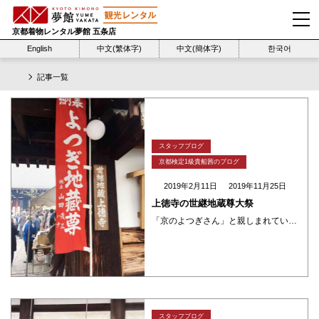
京都着物レンタル夢館 五条店
English
中文(繁体字)
中文(簡体字)
한국어
記事一覧
スタッフブログ
京都検定1級貴船茜のブログ
2019年2月11日
2019年11月25日
上徳寺の世継地蔵尊大祭
「京のよつぎさん」と親しまれている「上徳寺さん」は夢館の「五条路地裏さんぽツアー」の コースにも入っています。 徳川家康ゆかりの歴史の古いお寺です。 こちらの地蔵堂にお祀り(おまつり)されたはる地蔵菩薩像は子授けのご利益 ・・・
スタッフブログ