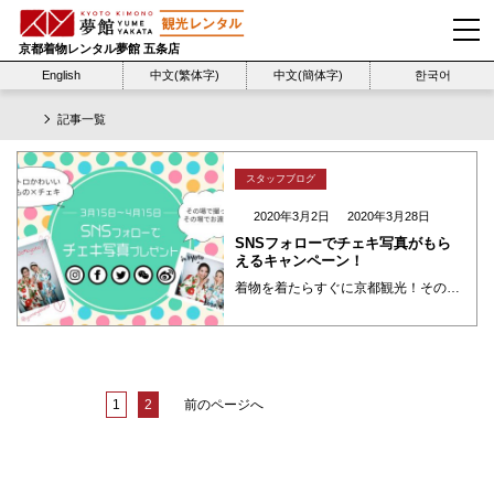
京都着物レンタル夢館 五条店
English
中文(繁体字)
中文(簡体字)
한국어
記事一覧
スタッフブログ
2020年3月2日
2020年3月28日
SNSフォローでチェキ写真がもら
えるキャンペーン！
着物を着たらすぐに京都観光！その前に、夢館でチェキ撮影はいかがですか？ 夢館のSNSをフォローして、レトロでかわいい「チェキ」写真がもらえるキャンペーンを開催します！京都旅行の記念におすすめです☆彡 期間：2020年3月 ・・・
1
2
前のページへ