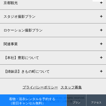
京都観光
スタジオ撮影プラン
ロケーション撮影プラン
関連事業
【本社】豊彩について
【姉妹店】きもの町について
プライバシーポリシー
スタッフ募集
Copyright © 2002-2026Yumeyakata. all rights reserved.
着物・浴衣レンタルを予約する
無断での写真の転載・使用は固くお断り致します。
プラン
アクセス
（前日キャンセル無料）