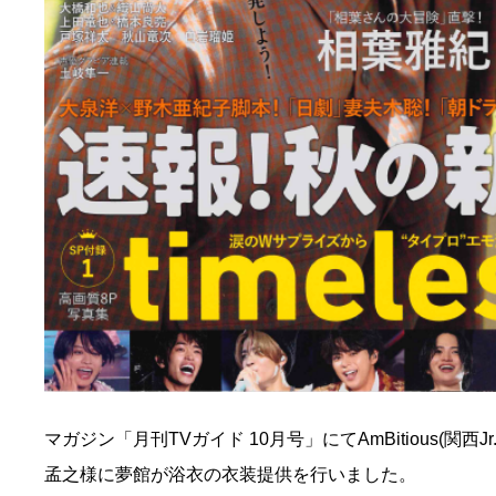
マガジン「月刊TVガイド 10月号」にてAmBitious(関
孟之様に夢館が浴衣の衣装提供を行いました。