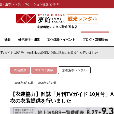
物・浴衣レンタル/ロケーション撮影/団体OK
京都着物レンタル夢館 五条店
撮影
修学旅行・団体
文化体験・イベント
ブログ・京都観光
ガイド 10月号」AmBitious(関西Jr.)様に浴衣の衣装提供を行いました
衣装提供
マスコミ掲載
京都浴衣レンタル
2025年8月31日
2025年9月17日
【衣装協力】雑誌「月刊TVガイド 10月号」AmBi
衣の衣装提供を行いました