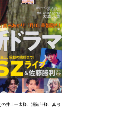
西Jr.)の井上一太様、浦陸斗様、真弓