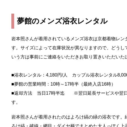
夢館のメンズ浴衣レンタル
岩本照さんが着用されているメンズ浴衣は京都着物レン
す。サイズによって在庫状況が異なりますので、どうし
いう方は事前にご連絡をいただきお取り置きいただいた
■浴衣レンタル：4,180円/人 カップル浴衣レンタル8,000
■夢館の営業時間：10時～17時半（最終入店16時）
■返却方法 当日17時半迄 ※翌日延長サービスや翌
す。
岩本照さんが着用されたのはよろけ縞の緑の浴衣です。
ろけ縞・破線・網目・ダイヤ柄でまとめた大人っぽく上