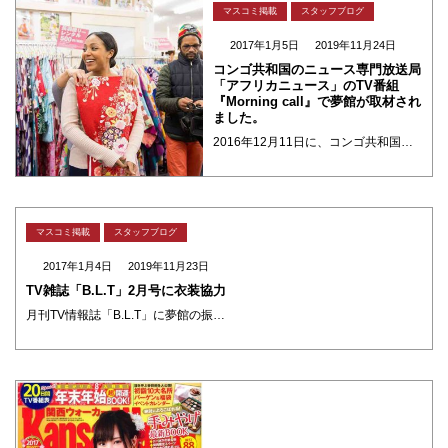
マスコミ掲載
スタッフブログ
2017年1月5日
2019年11月24日
コンゴ共和国のニュース専門放送局
「アフリカニュース」のTV番組
『Morning call』で夢館が取材され
ました。
2016年12月11日に、コンゴ共和国のニュース専門放送局「アフリカニュース」の記者Ms.Hannane Ferdjani氏が夢館に来られました。 「アフリカニュース（Africanews）」は、サハラ以南のアフリカの国 ・・・
マスコミ掲載
スタッフブログ
2017年1月4日
2019年11月23日
TV雑誌「B.L.T」2月号に衣装協力
月刊TV情報誌「B.L.T」に夢館の振袖を衣装協力しています♪ 2017年2月号は乃木坂46大特集！表紙は橋本奈々未さんです。 橋本奈々未(はしもとななみ)さん、白石麻衣(しらいしまい)さん、松村沙友理(まつむらさゆり) ・・・