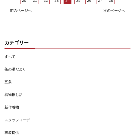
20
21
22
23
24
25
26
27
28
前のページへ
次のページへ
カテゴリー
すべて
茶の湯だより
五条
着物推し活
新作着物
スタッフコーデ
衣装提供