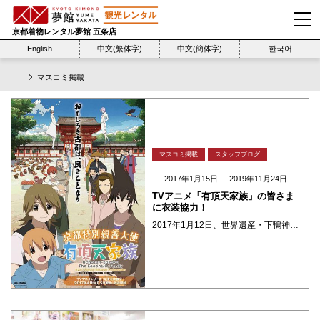
京都着物レンタル夢館 五条店
English
中文(繁体字)
中文(簡体字)
한국어
マスコミ掲載
マスコミ掲載
スタッフブログ
2017年1月15日
2019年11月24日
TVアニメ「有頂天家族」の皆さま
に衣装協力！
2017年1月12日、世界遺産・下鴨神社にて行われる催しに合わせ、 「有頂天家族」原作者の森見登美彦先生、TVアニメ版声優の櫻井孝宏さん(矢三郎 役)、能登麻美子さん(弁天 役)、間島淳司さん(二代目 役)、監督の吉原正 ・・・