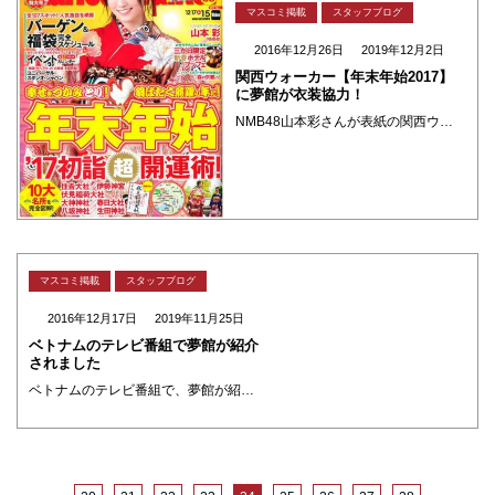
マスコミ掲載
スタッフブログ
2016年12月26日
2019年12月2日
関西ウォーカー【年末年始2017】
に夢館が衣装協力！
NMB48山本彩さんが表紙の関西ウォーカー年末年始号。 初詣どこいこう…？？と迷っている方は必見です！ 関西の10の有名神社がどどーんと27Pにわたり詳しく紹介されています！ この初詣特集でモデルさんが着ている振袖は全て ・・・
マスコミ掲載
スタッフブログ
2016年12月17日
2019年11月25日
ベトナムのテレビ番組で夢館が紹介
されました
ベトナムのテレビ番組で、夢館が紹介されました！ 来店から着物選び、着付けやヘアセットまで細かく紹介されています。 動画はこちら 英語と日本語の字幕付きはこちら