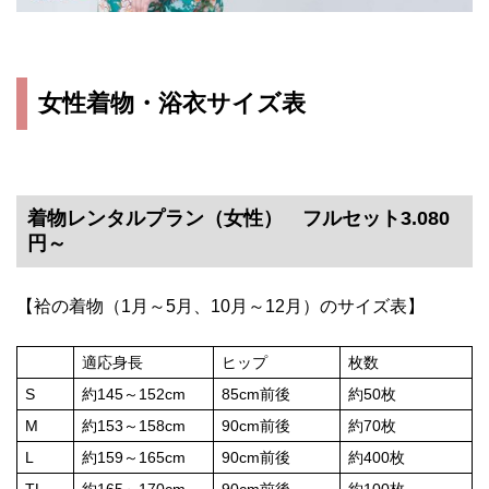
女性着物・浴衣サイズ表
着物レンタルプラン（女性） フルセット3.080
円～
【袷の着物（1月～5月、10月～12月）のサイズ表】
適応身長
ヒップ
枚数
S
約145～152cm
85cm前後
約50枚
M
約153～158cm
90cm前後
約70枚
L
約159～165cm
90cm前後
約400枚