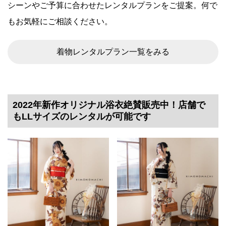
シーンやご予算に合わせたレンタルプランをご提案。何で
もお気軽にご相談ください。
着物レンタルプラン一覧をみる
2022年新作オリジナル浴衣絶賛販売中！店舗で
もLLサイズのレンタルが可能です