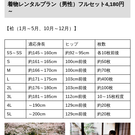
着物レンタルプラン（男性）フルセット4,180円
～
【袷（1月～5月、10月～12月）】
適応身長
ヒップ
枚数
5S～SS
約145～160cm
約92～95cm
各10枚前後
S
約161～165cm
100cm前後
約50枚
M
約166～170cm
100cm前後
約70枚
L
約171～175cm
103cm前後
約400枚
2L
約176～180cm
103cm前後
約100枚
3L
約181～185cm
112cm前後
10～15枚程度
4L
～190cm
129cm前後
約20枚
5L
～200cm
129cm前後
約20枚