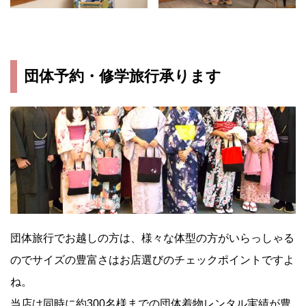
団体予約・修学旅行承ります
団体旅行でお越しの方は、様々な体型の方がいらっしゃる
のでサイズの豊富さはお店選びのチェックポイントですよ
ね。
当店は同時に約300名様までの団体着物レンタル実績が豊