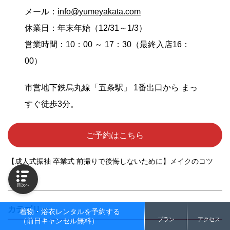
メール：
info@yumeyakata.com
休業日：年末年始（12/31～1/3）
営業時間：10：00 ～ 17：30（最終入店16：
00）
市営地下鉄烏丸線「五条駅」 1番出口から まっ
すぐ徒歩3分。
ご予約はこちら
【成人式振袖 卒業式 前撮りで後悔しないために】メイクのコツ
目次へ
カテゴリー
着物・浴衣レンタルを予約する
プラン
アクセス
（前日キャンセル無料）