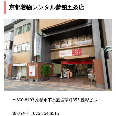
京都着物レンタル夢館五条店
〒600-8103 京都市下京区塩竈町353 豊彩ビル
電話番号：
075-354-8515