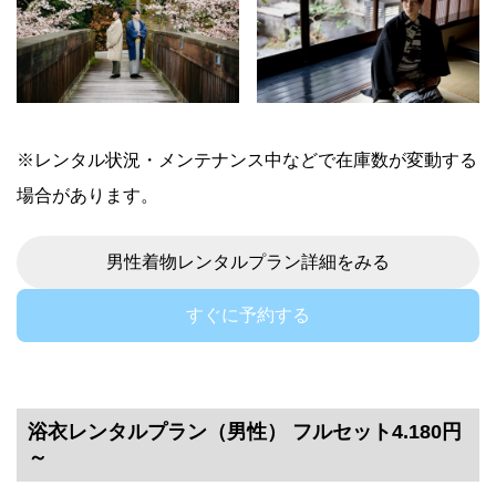
※レンタル状況・メンテナンス中などで在庫数が変動する
場合があります。
男性着物レンタルプラン詳細をみる
すぐに予約する
浴衣レンタルプラン（男性） フルセット4.180円
～