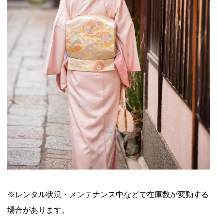
※レンタル状況・メンテナンス中などで在庫数が変動する
場合があります。