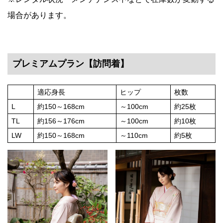
場合があります。
プレミアムプラン【訪問着】
適応身長
ヒップ
枚数
L
約150～168cm
～100cm
約25枚
TL
約156～176cm
～100cm
約10枚
LW
約150～168cm
～110cm
約5枚