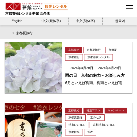
京都着物レンタル夢館 五条店
English
中文(繁体字)
中文(簡体字)
한국어
京都夏旅行
京都観光
京都夏旅行
京都夏
京都旅行
京都浴衣レンタル
2024年4月28日
2024年4月29日
雨の日 京都の魅力～お楽しみ方
6月といえば梅雨。梅雨といえば雨。雨の日が続くと蒸し暑く、服や足元も雨で濡れるし苦手な季節だと思う方も多いのではないでしょうか。外出も億劫になりがちですが、そんな6月でしか経験出来ない京都の魅力をご紹介♡ 雨の日の京都の ・・・
京都観光
特別プラン
キャンペーン
京都夏旅行
京の七夕
浴衣レンタル
京都浴衣レンタル
京都観光
浴衣