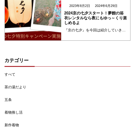
2023年8月2日
2024年6月29日
2024京の七夕スタート！夢館の浴
衣レンタルなら夜にもゆっ～くり楽
しめるよ
『京の七夕』を今回は紹介していきます！“一年に一度、願いごとをする”という古くから伝わる七夕の節句の意義や云われを見つめ直し、その伝統を引き継ぎつつ、伝統産業や和装の振興など京都ならではの現代版・七夕まつりとして、京都各地でそれぞれ特色のある「京の七夕」を開催します。
カテゴリー
すべて
茶の湯だより
五条
着物推し活
新作着物