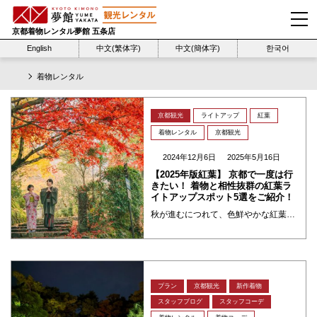
京都着物レンタル夢館 五条店
English
中文(繁体字)
中文(簡体字)
한국어
着物レンタル
京都観光
ライトアップ
紅葉
着物レンタル
京都観光
2024年12月6日
2025年5月16日
【2025年版紅葉】 京都で一度は行
きたい！ 着物と相性抜群の紅葉ラ
イトアップスポット5選をご紹介！
秋が進むにつれて、色鮮やかな紅葉が美しく染まる京都。 風情あふれる街並みや歴史的な建物と共に楽しむ紅葉をライトアップで見るのは、まさに格別の美しさです。そんな美しい風景をより一層楽しむために、着物をレンタルして、京都の秋 ・・・
プラン
京都観光
新作着物
スタッフブログ
スタッフコーデ