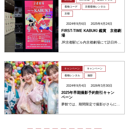
着物コーデ
京都着物レンタル
京都
2024年9月6日
2025年4月24日
FIRST-TIME KABUKI 鑑賞 京都劇
場
JR京都駅ビル内京都劇場にて訪日外国人観光客の方に歌舞伎を楽しんでいただく良い機会としてFIRST-KABUKIが講演されるということで夢館スタッフも行かせていただきました。 日本で生まれ育った私も歌舞伎は格式が高く、普 ・・・
キャンペーン
キャンペーン
着物レンタル
撮影
2024年9月4日
2026年3月30日
2025年早期撮影予約割引キャン
ペーン
夢館では、期間限定で撮影がさらにお得にご利用いただけるキャンペーンが始まりました！ 2025年早期撮影予約割引キャンペーン 2025年8月31日までに9月の撮影をご予約いただくと、写真撮影コース料金が10％割引となります ・・・