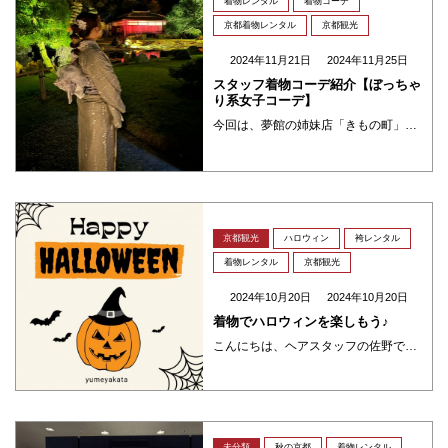
着物レンタル
着物コーデ
京都着物レンタル
京都観光
2024年11月21日
2024年11月25日
スタッフ着物コーデ紹介【ぼっちゃ
り系女子コーデ】
今回は、夢館の姉妹店「きもの町」のオリジナル着物を使ったコーディネートです！ ======================スタッフ：ゆかり身長：約151cm体系：ぽっちゃりサイズ：LWサイズ着用============= ・・・
京都観光
ハロウィン
袴レンタル
着物レンタル
京都観光
2024年10月20日
2024年10月20日
着物でハロウィンを楽しもう♪
こんにちは、ヘアスタッフの佐野です。9月も終わり、10月と気候がいい季節になりました。10月で忘れてはいけないイベント、ハロウィン🎃です♪ハロウィンに着物で仮装してみましょう、きっと周りとは一味違う装いになりますよ…👻 ・・・
未分類
秋の京都
着物レンタル