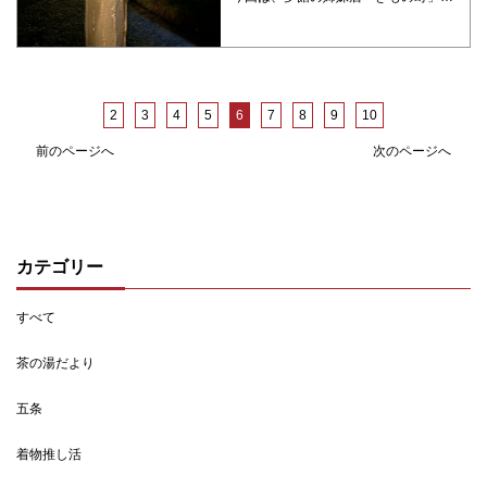
2
3
4
5
6
7
8
9
10
前のページへ
次のページへ
カテゴリー
すべて
茶の湯だより
五条
着物推し活