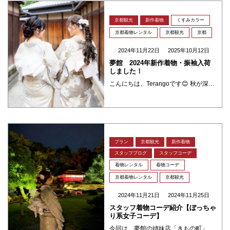
京都観光
新作着物
くすみカラー
京都着物レンタル
京都観光
京都
2024年11月22日
2025年10月12日
夢館 2024年新作着物・振袖入荷
しました！
こんにちは、Terangoです😊 秋が深まるこの季節、着物でおしゃれを楽しむチャンスです👘 スタンダードプランとプレミアムプラン(振袖)に新作が入荷しましたのでご紹介いたします。今年の新作着物は、伝統的なデザインにトレン ・・・
プラン
京都観光
新作着物
スタッフブログ
スタッフコーデ
着物レンタル
着物コーデ
京都着物レンタル
京都観光
2024年11月21日
2024年11月25日
スタッフ着物コーデ紹介【ぼっちゃ
り系女子コーデ】
今回は、夢館の姉妹店「きもの町」のオリジナル着物を使ったコーディネートです！ ======================スタッフ：ゆかり身長：約151cm体系：ぽっちゃりサイズ：LWサイズ着用============= ・・・