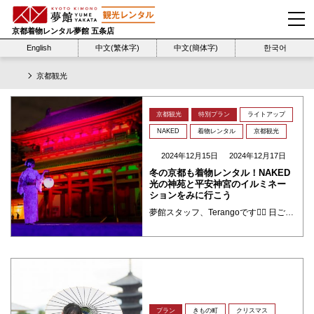
京都着物レンタル夢館 五条店
English
中文(繁体字)
中文(簡体字)
한국어
京都観光
京都観光
特別プラン
ライトアップ
NAKED
着物レンタル
京都観光
2024年12月15日
2024年12月17日
冬の京都も着物レンタル！NAKED
光の神苑と平安神宮のイルミネー
ションをみに行こう
夢館スタッフ、Terangoです🙂‍↕️ 日ごとに冷え込みが増し、凍えるような空気が漂う季節となりました。暖かい服装にも気を使う時期に突入しましたね。これからの季節は、寒さを楽しむための工夫が必要になってきます。暖かい着 ・・・
プラン
きもの町
クリスマス