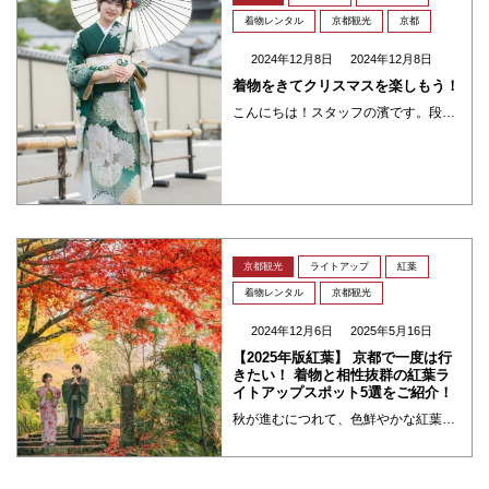
着物レンタル
京都観光
京都
2024年12月8日
2024年12月8日
着物をきてクリスマスを楽しもう！
こんにちは！スタッフの濱です。段々寒くなってきて冬のクリスマスの時期が近づいて来ました⛄今回はクリスマスカラーについてや、クリスマスカラーを取り入れた夢館オススメコーディネートを紹介していきます‼ クリスマス🎄 クリスマ ・・・
京都観光
ライトアップ
紅葉
着物レンタル
京都観光
2024年12月6日
2025年5月16日
【2025年版紅葉】 京都で一度は行
きたい！ 着物と相性抜群の紅葉ラ
イトアップスポット5選をご紹介！
秋が進むにつれて、色鮮やかな紅葉が美しく染まる京都。 風情あふれる街並みや歴史的な建物と共に楽しむ紅葉をライトアップで見るのは、まさに格別の美しさです。そんな美しい風景をより一層楽しむために、着物をレンタルして、京都の秋 ・・・