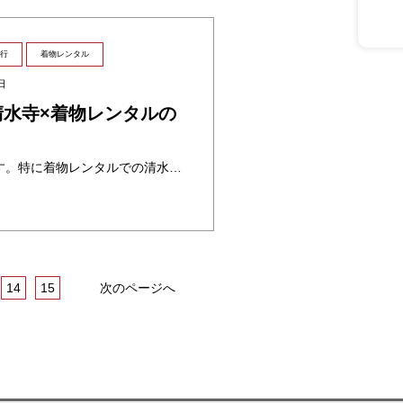
行
着物レンタル
日
水寺×着物レンタルの
清水寺は修学旅行の定番です。特に着物レンタルでの清水寺観光は修学旅行生にとっても大人気。着物を着て清水寺の街並みを感じることで、きっと特別な思い出が残るでしょう。
14
15
次のページへ