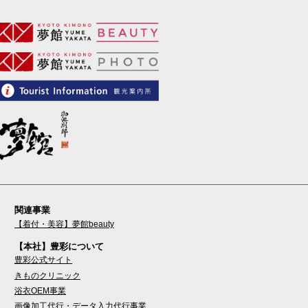
関連事業
【着付・美容】夢館beauty
【本社】豊彩について
豊彩公式サイト
きものクリニック
浴衣OEM事業
画像加工代行・データ入力代行事業