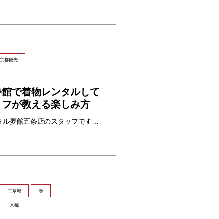
京都観光
夢館で着物レンタルして
ッフが教える楽しみ方
こんにちは！京都着物レンタル夢館五条店のスタッフです。京都観光といえば、やはり着物姿で風情ある街並みを歩くのが醍醐味ですよね。本日は、当店で着物レンタルをしてから祇園へ向かうおすすめの楽しみ方をご紹介します！ 1. 夢館 ・・・
二条城
春
京都