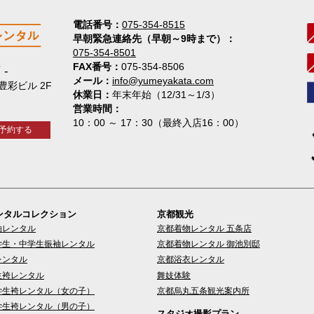
電話番号
075-354-8515
早朝緊急連絡先（早朝～9時まで）
075-354-8501
FAX番号
075-354-8506
店
メール
info@yumeyakata.com
 豊彩ビル 2F
休業日
年末年始（12/31～1/3）
営業時間
10：00 ～ 17：30（最終入店16：00）
予約する
ンタルコレクション
京都観光
袖レンタル
京都着物レンタル 五条店
学生・中学生振袖レンタル
京都着物レンタル 御池別邸
レンタル
京都浴衣レンタル
生袴レンタル
舞妓体験
学生袴レンタル（女の子）
京都烏丸五条観光案内所
学生袴レンタル（男の子）
スタジオ撮影プラン