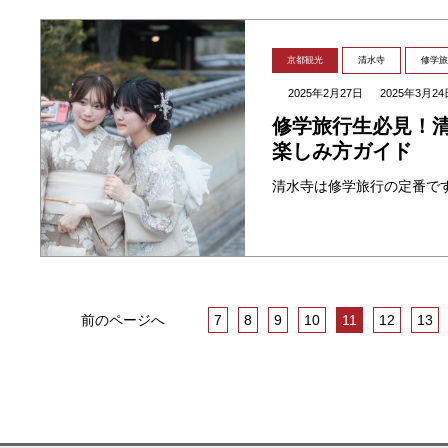
京都観光
清水寺
修学旅
2025年2月27日
2025年3月24
修学旅行生必見！清
楽しみ方ガイド
前のページへ
7
8
9
10
11
12
13