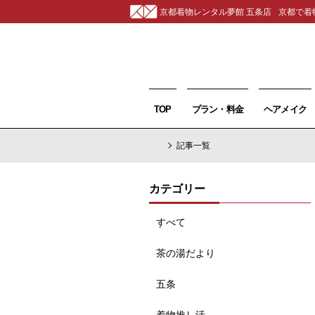
京都着物レンタル夢館 五条店
京都で着
TOP
プラン・料金
ヘアメイク
記事一覧
カテゴリー
すべて
茶の湯だより
五条