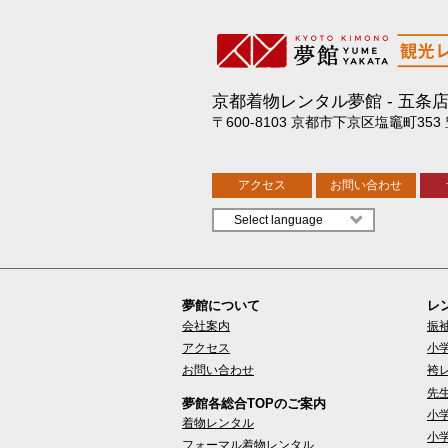
京都着物レンタル夢館
五条
〒600-8103 京都市下京区塩竈町353
アクセス
お問い合わせ
夢館について
レ
会社案内
振
アクセス
小
お問い合わせ
袴
先
夢館各総合TOPのご案内
小
着物レンタル
小
フォーマル着物レンタル