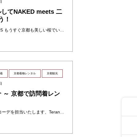
日
NAKED meets 二
こう！
NAKED meets 二条城 桜2025 もうすぐ京都も美しい桜でいっぱいになりますね。🌸 今年も二条城ではプロジェクションマッピングイベント「NAKED meets 二条城 桜2025」が開催され、幻想的な夜桜の世界 ・・・
着
京都着物レンタル
京都観光
日
 ～ 京都で訪問着レン
こんにちは。今回スタッフコーデを担当いたします、Terangoです🫡 今回私が選んだ着物は『訪問着プラン』です! 訪問着を観光レンタルして、京都の町を楽しむ方法を紹介します。 訪問着はフォーマルな場面でだけでなく、ちょっ ・・・