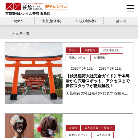
京都着物レンタル夢館 五条店
English
中文(繁体字)
中文(簡体字)
한국어
記事一覧
プラン
京都観光
伏見稲荷大社
着物レンタル
京都観光
2025年6月13日
2025年7月11日
【伏見稲荷大社完全ガイド】千本鳥
居から穴場スポット、アクセスまで
夢館スタッフが徹底解説！
伏見稲荷大社は京都を代表する観光名所です。“お稲荷さん”と親しまれる伏見稲荷大社は、全国に約3万社ある稲荷神社の総本宮です。千本鳥居は美しい朱色の鳥居が、絶え間なく続く景観は圧巻で、日本の風景画にも描かれるほどです。伏見 ・・・
未分類
成人式前撮り・後撮り
振袖へアセット
成人式振袖