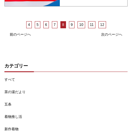
4
5
6
7
8
9
10
11
12
前のページへ
次のページへ
カテゴリー
すべて
茶の湯だより
五条
着物推し活
新作着物