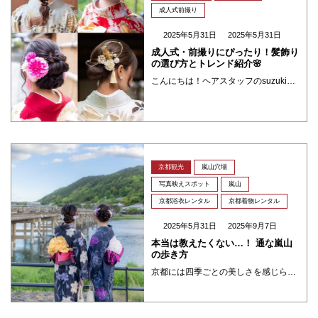
成人式前撮り
2025年5月31日
2025年5月31日
成人式・前撮りにぴったり！髪飾り
の選び方とトレンド紹介🌸
こんにちは！ヘアスタッフのsuzukiです。成人式や前撮りなどで振袖、ヘアスタイルを引き立ててくれる大切なアイテム「髪飾り」✿そんな髪飾りの種類・選び方、そして今年のトレンドまでご紹介します！ 髪飾りの種類 生花・ドライ ・・・
京都観光
嵐山穴場
写真映えスポット
嵐山
京都浴衣レンタル
京都着物レンタル
2025年5月31日
2025年9月7日
本当は教えたくない…！ 通な嵐山
の歩き方
京都には四季ごとの美しさを感じられる名所がたくさんありますが、その中で今回は嵐山にフォーカスしていきます！と言っても嵐山の観光名所は皆さんかなりご存知かと思いますので、今回はちょっと穴場なスポット、王道な写真映えスポット ・・・