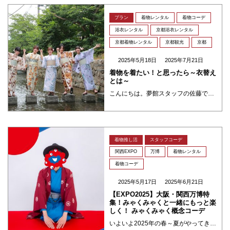
プラン
着物レンタル
着物コーデ
浴衣レンタル
京都浴衣レンタル
京都着物レンタル
京都観光
京都
2025年5月18日
2025年7月21日
着物を着たい！と思ったら～衣替え
とは～
こんにちは。夢館スタッフの佐藤です。ご旅行でいらっさるお客様から特別な行事などでご利用くださるお客様と夢館でお着物をお楽しみいただけるからこそ多いご質問の中からブログのヒントを得ましたのでご案内出来ればとおもいます♪ 着 ・・・
着物推し活
スタッフコーデ
関西EXPO
万博
着物レンタル
着物コーデ
2025年5月17日
2025年6月21日
【EXPO2025】大阪・関西万博特
集！みゃくみゃくと一緒にもっと楽
しく！ みゃくみゃく概念コーデ
いよいよ2025年の春～夏がやってきました！そして関西には、うれしいニュースが舞い込んできました！ そう、ついに「関西万博2025」、いわゆる「万博」が開幕したんです！ 2025年4月13日から10月13日まで開催される ・・・